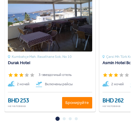
Kumbahçe Mah. Rasathane Sok. No 10
Çarsi Mh Türk Kuy
Durak Hotel
Asmin Hotel Bod
3-звездочный отель
3
2 ночей
Включены рейсы
2 ночей
BHD 253
BHD 262
Бронируйте
на человека
на человека