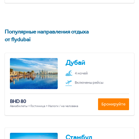
Популярные направления отдыха
от flydubai
Дубай
4 ночей
Включены рейсы
BHD 80
Бронируйте
Авиабилеты + Гостиница + Налоги / на человека
Стамбул