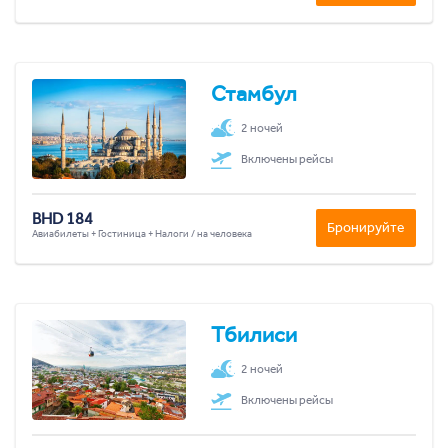
Стамбул
2 ночей
Включены рейсы
BHD 184
Бронируйте
Авиабилеты + Гостиница + Налоги / на человека
Тбилиси
2 ночей
Включены рейсы