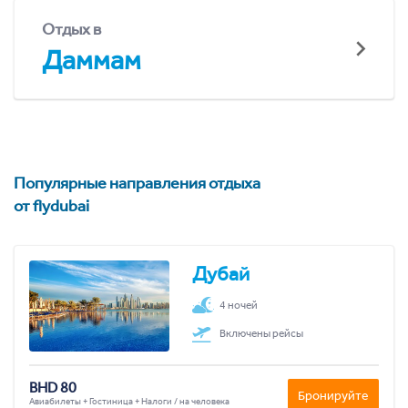
Отдых в
Даммам
Популярные направления отдыха
от flydubai
Дубай
4 ночей
Включены рейсы
BHD 80
Бронируйте
Авиабилеты + Гостиница + Налоги / на человека