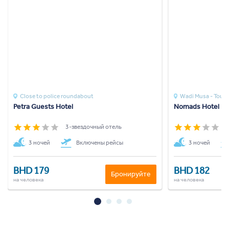
Close to police roundabout
Wadi Musa - Touris
Petra Guests Hotel
Nomads Hotel Pe
3-звездочный отель
3
3 ночей
Включены рейсы
3 ночей
BHD 179
BHD 182
Бронируйте
на человека
на человека