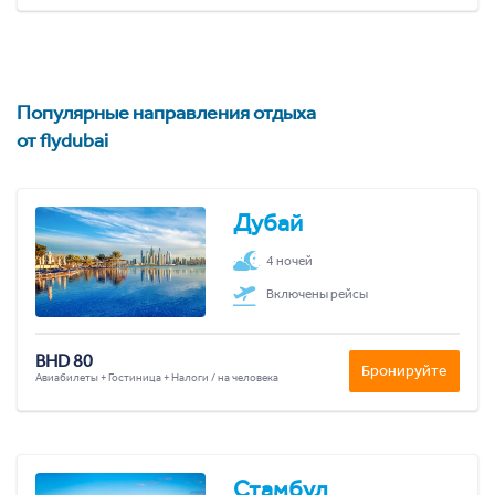
Популярные направления отдыха
от flydubai
Дубай
4 ночей
Включены рейсы
BHD 80
Бронируйте
Авиабилеты + Гостиница + Налоги / на человека
Стамбул