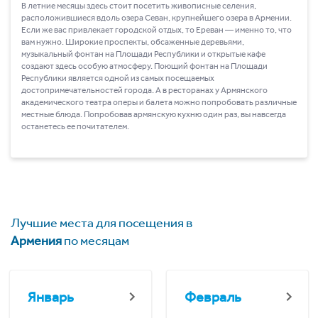
В летние месяцы здесь стоит посетить живописные селения,
расположившиеся вдоль озера Севан, крупнейшего озера в Армении.
Если же вас привлекает городской отдых, то Ереван ― именно то, что
вам нужно. Широкие проспекты, обсаженные деревьями,
музыкальный фонтан на Площади Республики и открытые кафе
создают здесь особую атмосферу. Поющий фонтан на Площади
Республики является одной из самых посещаемых
достопримечательностей города. А в ресторанах у Армянского
академического театра оперы и балета можно попробовать различные
местные блюда. Попробовав армянскую кухню один раз, вы навсегда
останетесь ее почитателем.
Лучшие места для посещения в
Армения
по месяцам
Январь
Февраль