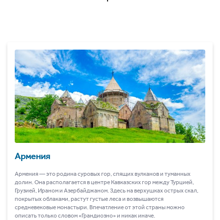
Армения
Армения ― это родина суровых гор, спящих вулканов и туманных
долин. Она располагается в центре Кавказских гор между Турцией,
Грузией, Ираном и Азербайджаном. Здесь на верхушках острых скал,
покрытых облаками, растут густые леса и возвышаются
средневековые монастыри. Впечатление от этой страны можно
описать только словом «Грандиозно» и никак иначе.