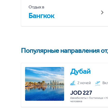
Отдых в
Бангкок
Популярные направления отд
Дубай
2 ночей
Вк
JOD 227
Авиабилеты + Гостиница + Н
человека