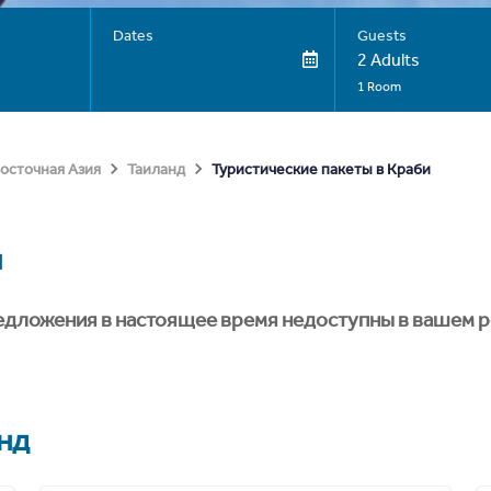
Dates
Guests
2 Adults
1 Room
Туристические пакеты в Краби
осточная Азия
Таиланд
и
едложения в настоящее время недоступны в вашем р
нд