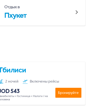
Отдых в
Пхукет
Тбилиси
2 ночей
Включены рейсы
JOD 543
Бронируйте
виабилеты + Гостиница + Налоги / на
еловека