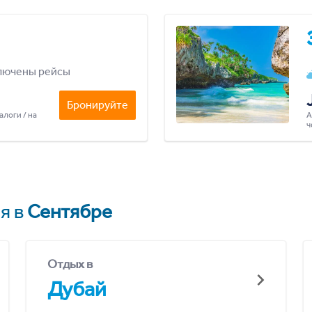
лючены рейсы
Бронируйте
алоги / на
А
ч
я в
Сентябре
Отдых в
Дубай