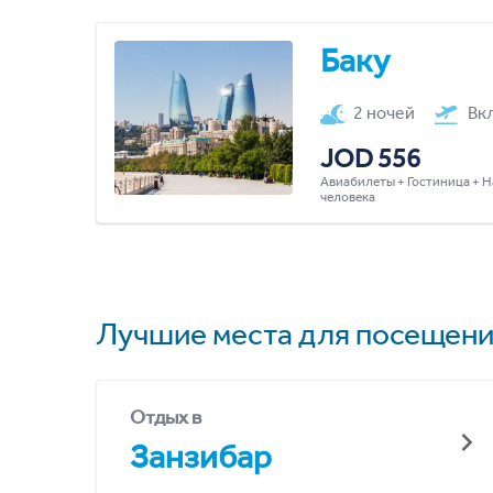
Баку
2 ночей
Вк
JOD 556
Авиабилеты + Гостиница + Н
человека
Лучшие места для посещени
Отдых в
Занзибар