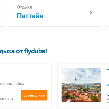
Отдых в
Паттайя
ыха от flydubai
лючены рейсы
Бронируйте
алоги / на
А
ч