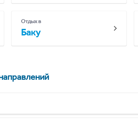
Отдых в
Баку
 направлений