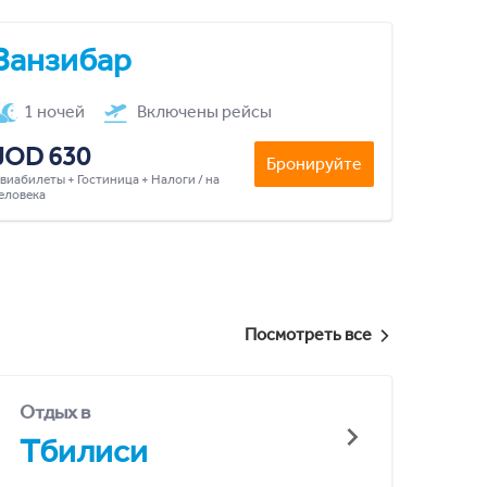
Занзибар
1 ночей
Включены рейсы
JOD 630
Бронируйте
виабилеты + Гостиница + Налоги / на
еловека
Посмотреть все
Отдых в
Тбилиси