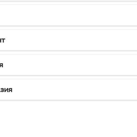
нт
я
зия