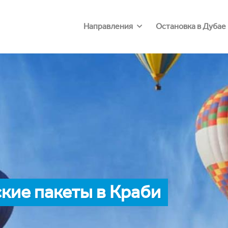
Направления
Остановка в Дубае
кие пакеты в Краби