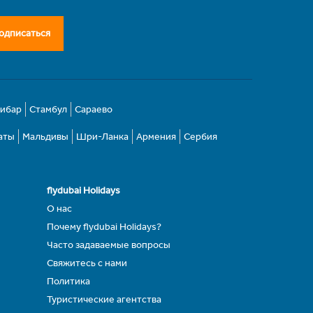
одписаться
зибар
Стамбул
Сараево
аты
Мальдивы
Шри-Ланка
Армения
Сербия
flydubai Holidays
О нас
Почему flydubai Holidays?
Часто задаваемые вопросы
Свяжитесь с нами
Политика
Туристические агентства