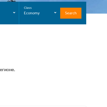
Class
Search
Economy
егионе.