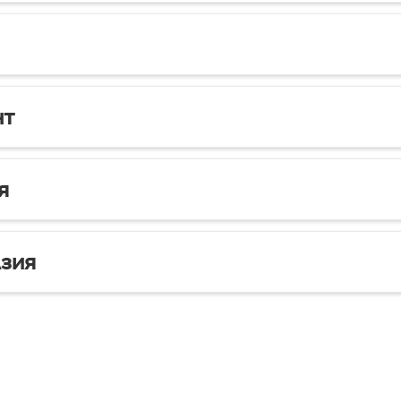
нт
я
зия