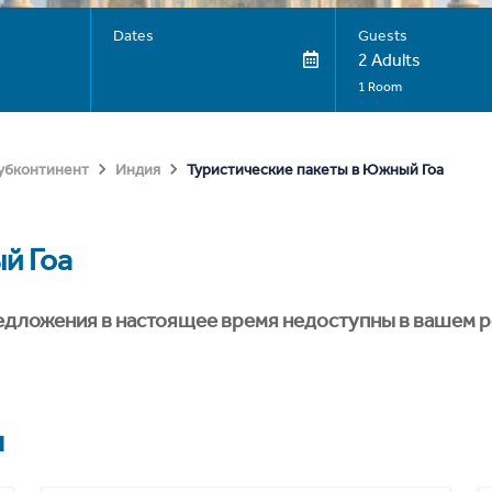
Dates
Guests
2 Adults
1 Room
Туристические пакеты в Южный Гоа
субконтинент
Индия
й Гоа
едложения в настоящее время недоступны в вашем р
я