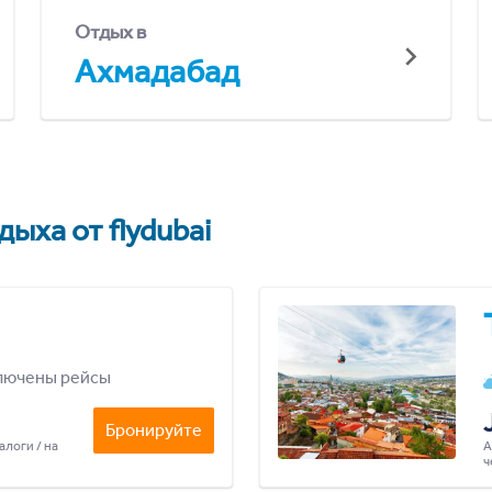
Отдых в
Ахмадабад
ыха от flydubai
лючены рейсы
Бронируйте
алоги / на
А
ч