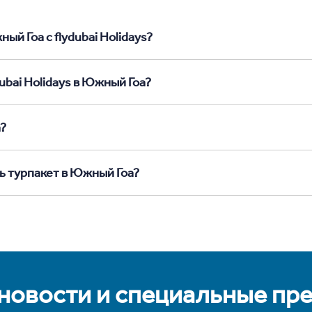
ый Гоа с flydubai Holidays?
ubai Holidays в Южный Гоа?
а?
ь турпакет в Южный Гоа?
 новости и специальные пр