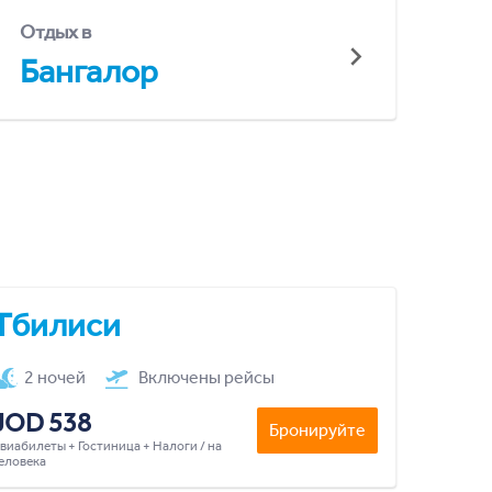
Отдых в
Бангалор
Тбилиси
2 ночей
Включены рейсы
JOD 538
Бронируйте
виабилеты + Гостиница + Налоги / на
еловека