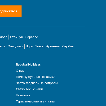
одписаться
зибар
Стамбул
Сараево
аты
Мальдивы
Шри-Ланка
Армения
Сербия
flydubai Holidays
О нас
Почему flydubai Holidays?
Часто задаваемые вопросы
Свяжитесь с нами
Политика
Туристические агентства