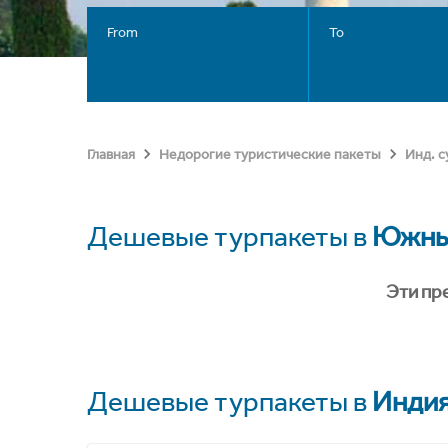
From
To
Главная
Недорогие туристические пакеты
Инд. 
Дешевые турпакеты в
Южны
Эти пр
Дешевые турпакеты в
Инди