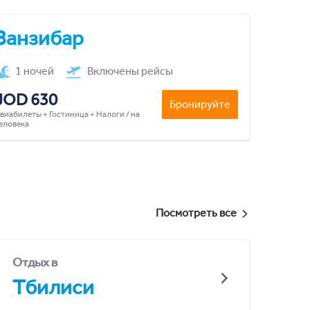
Занзибар
1 ночей
Включены рейсы
JOD 630
Бронируйте
виабилеты + Гостиница + Налоги / на
еловека
Посмотреть все
Отдых в
Тбилиси