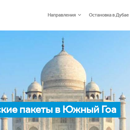
Направления
Остановка в Дубае
кие пакеты в Южный Гоа