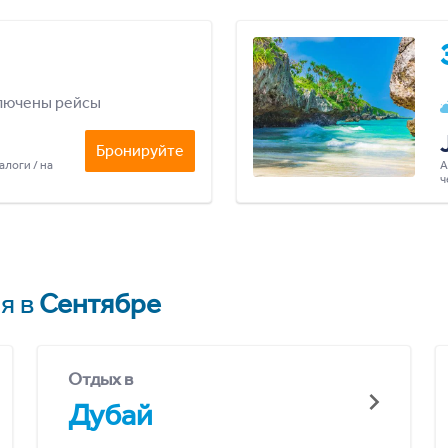
лючены рейсы
Бронируйте
алоги / на
А
ч
я в
Сентябре
Отдых в
Дубай