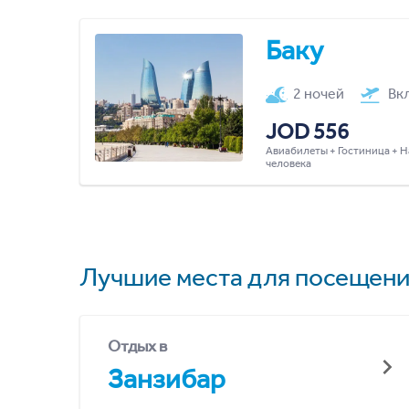
Баку
2 ночей
Вк
JOD 556
Авиабилеты + Гостиница + Н
человека
Лучшие места для посещени
Отдых в
Занзибар