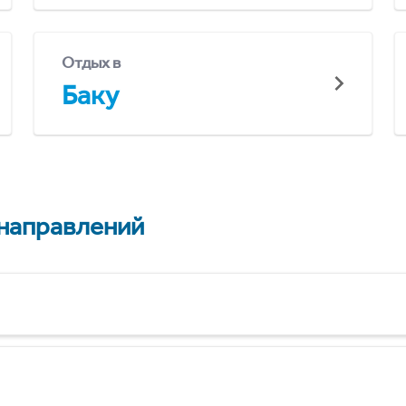
Отдых в
Баку
 направлений