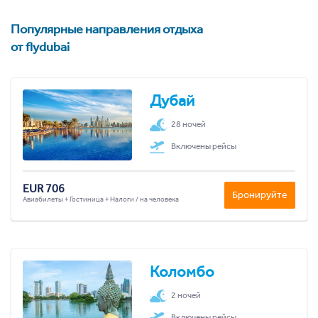
Популярные направления отдыха
от flydubai
Дубай
28 ночей
Включены рейсы
EUR 706
Бронируйте
Авиабилеты + Гостиница + Налоги / на человека
Коломбо
2 ночей
Включены рейсы