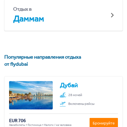
Отдых в
Даммам
Популярные направления отдыха
от flydubai
Дубай
28 ночей
Включены рейсы
EUR 706
Бронируйте
Авиабилеты + Гостиница + Налоги / на человека