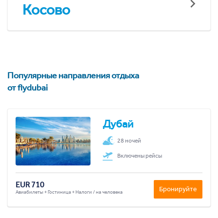
Косово
Популярные направления отдыха
от flydubai
Дубай
28 ночей
Включены рейсы
EUR 710
Бронируйте
Авиабилеты + Гостиница + Налоги / на человека