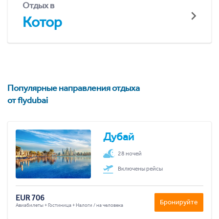
Отдых в
Котор
Популярные направления отдыха
от flydubai
Дубай
28 ночей
Включены рейсы
EUR 706
Бронируйте
Авиабилеты + Гостиница + Налоги / на человека