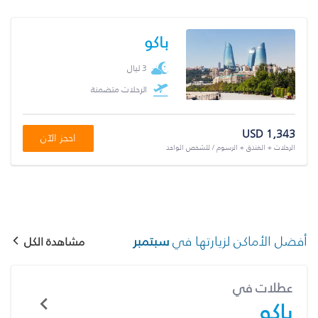
باكو
3 ليال
الرحلات متضمنة
USD 1,343
احجز الآن
الرحلات + الفندق + الرسوم / للشخص الواحد
أفضل الأماكن لزيارتها في
سبتمبر
مشاهدة الكل
عطلات في
باكو