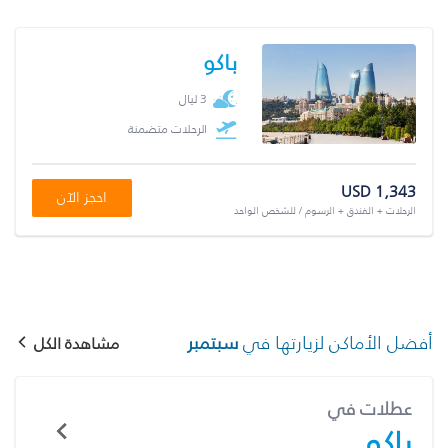
باكو
3 ليال
الرحلات متضمنة
USD 1,343
احجز الآن
الرحلات + الفندق + الرسوم / للشخص الواحد
أفضل الأماكن لزيارتها في
سبتمبر
مشاهدة الكل
عطلات في
باكو