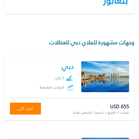
بنغالور
وجهات مشهورة للفلاي دبي للعطلات
دبي
3 ليال
الرحلات متضمنة
USD 655
احجز الآن
الرحلات + الفندق + الرسوم / للشخص الواحد