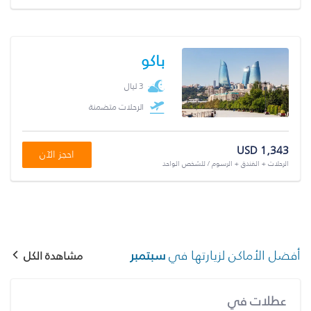
باكو
3 ليال
الرحلات متضمنة
USD 1,343
احجز الآن
الرحلات + الفندق + الرسوم / للشخص الواحد
أفضل الأماكن لزيارتها في
سبتمبر
مشاهدة الكل
عطلات في