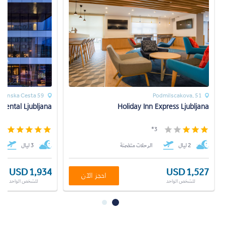
ovenska Cesta 59
Podmilscakova, 51
inental Ljubljana
Holiday Inn Express Ljubljana
*
3*
2 ليال
الرحلات متضمنة
3 ليال
USD 1,934
USD 1,527
احجز الآن
للشخص الواحد
للشخص الواحد