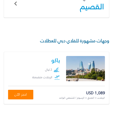
القصيم
وجهات مشهورة للفلاي دبي للعطلات
باكو
2 ليال
الرحلات متضمنة
USD 1,089
احجز الآن
الرحلات + الفندق + الرسوم / للشخص الواحد