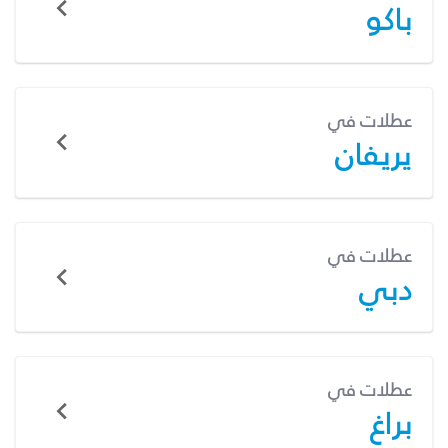
باكو
عطلات في
يريفان
عطلات في
دبي
عطلات في
براغ