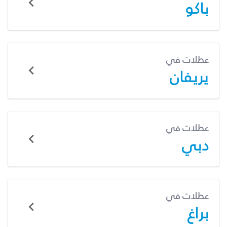
باكو
عطلات في
يريفان
عطلات في
دبي
عطلات في
براغ