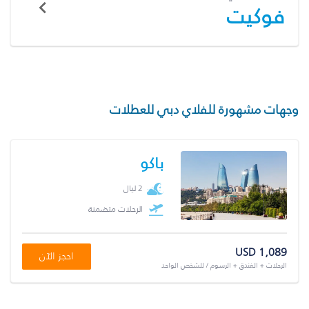
فوكيت
وجهات مشهورة للفلاي دبي للعطلات
باكو
2 ليال
الرحلات متضمنة
USD 1,089
احجز الآن
الرحلات + الفندق + الرسوم / للشخص الواحد