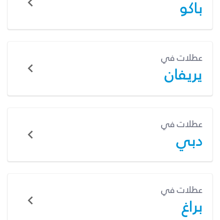
باكو
عطلات في
يريفان
عطلات في
دبي
عطلات في
براغ