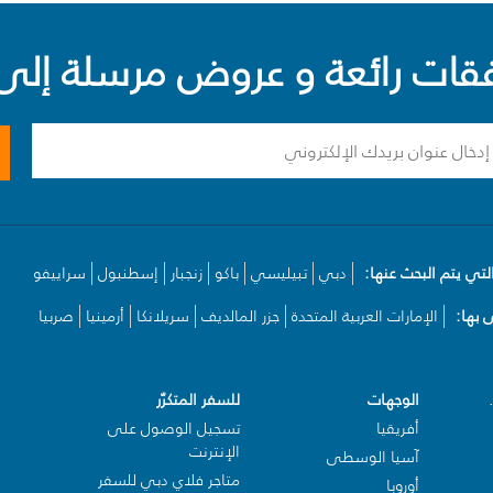
ت رائعة و عروض مرسلة إلى 
لتي يتم البحث عنها:
دبي
تبيليسي
باكو
زنجبار
إسطنبول
سراييفو
بها:
الإمارات العربية المتحدة
جزر المالديف
سريلانكا
أرمينيا
صربيا
الوجهات
للسفر المتكرّر
أفريقيا
تسجيل الوصول على
الإنترنت
آسيا الوسطى
متاجر فلاي دبي للسفر
أوروبا