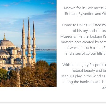
Known for its East-meets-
Roman, Byzantine and Ott
Home to UNESCO-listed mon
of history and cultur
Museums like the Topkapi Pal
masterpieces created by some
of worship, such as the 
and a sea of colour fills 
With the mighty Bosporus di
natural beauty and br
seagulls play in the wind as
along the banks to watch t
s