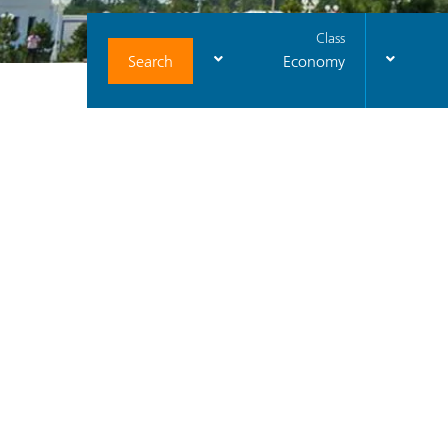
Class
Search
Economy