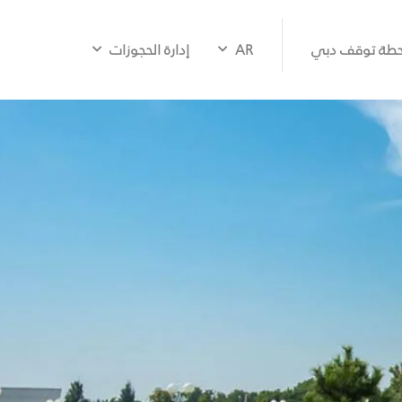
طة توقف دبي
AR
إدارة الحجوزات