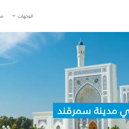
الوجهات
مح
ي مدينة سمرقند