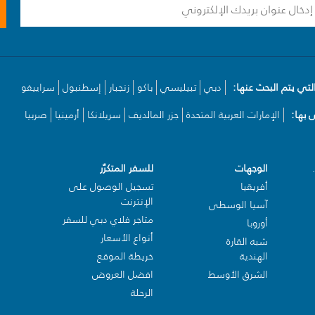
لتي يتم البحث عنها:
دبي
تبيليسي
باكو
زنجبار
إسطنبول
سراييفو
بها:
الإمارات العربية المتحدة
جزر المالديف
سريلانكا
أرمينيا
صربيا
الوجهات
للسفر المتكرّر
أفريقيا
تسجيل الوصول على
الإنترنت
آسيا الوسطى
متاجر فلاي دبي للسفر
أوروبا
أنواع الأسعار
شبه القارة
الهندية
خريطة الموقع
الشرق الأوسط
افضل العروض
الرحلة