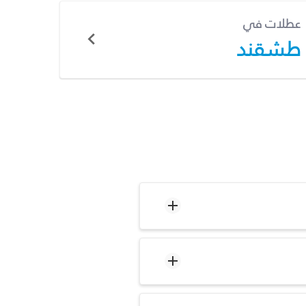
عطلات في
طشقند