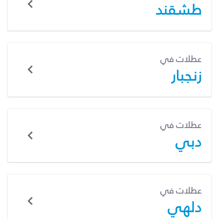
طشقند
عطلات في
زنجبار
عطلات في
دبي
عطلات في
دلهي