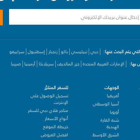
لتي يتم البحث عنها:
دبي
تبيليسي
باكو
زنجبار
إسطنبول
سراييفو
بها:
الإمارات العربية المتحدة
جزر المالديف
سريلانكا
أرمينيا
صربيا
الوجهات
للسفر المتكرّر
أفريقيا
تسجيل الوصول على
الإنترنت
آسيا الوسطى
متاجر فلاي دبي للسفر
أوروبا
أنواع الأسعار
شبه القارة
الهندية
خريطة الموقع
الشرق الأوسط
افضل العروض