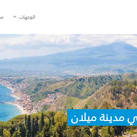
الوجهات
مح
ي مدينة ميلان