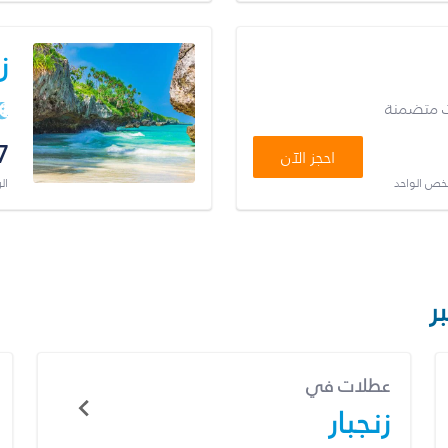
ز
ت متضمنة
7
احجز الآن
شخص الواحد
ال
ر
عطلات في
زنجبار