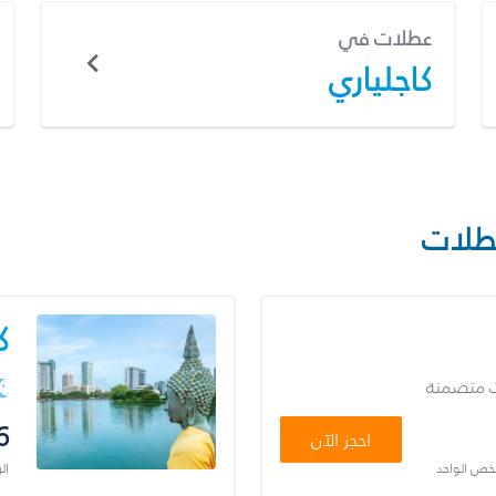
عطلات في
كاجلياري
طلات
ك
ت متضمنة
6
احجز الآن
شخص الواحد
ال