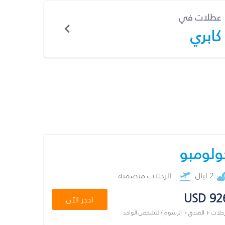
عطلات في
كابري
ولومبو
2 ليال
الرحلات متضمنة
USD 92
احجز الآن
رحلات + الفندق + الرسوم / للشخص الواحد