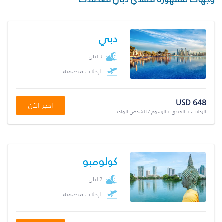
دبي
3 ليال
الرحلات متضمنة
USD 648
احجز الآن
الرحلات + الفندق + الرسوم / للشخص الواحد
كولومبو
2 ليال
الرحلات متضمنة