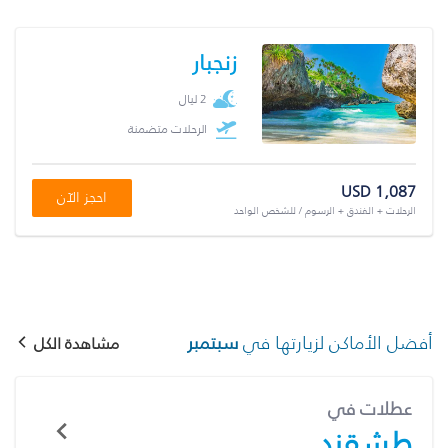
زنجبار
2 ليال
الرحلات متضمنة
USD 1,087
احجز الآن
الرحلات + الفندق + الرسوم / للشخص الواحد
أفضل الأماكن لزيارتها في
سبتمبر
مشاهدة الكل
عطلات في
طشقند