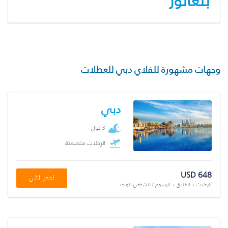
بنغالور
وجهات مشهورة للفلاي دبي للعطلات
دبي
3 ليال
الرحلات متضمنة
USD 648
احجز الآن
الرحلات + الفندق + الرسوم / للشخص الواحد