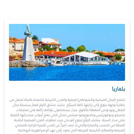
بلغاريا
تجتمع الجبال الضبابية والشواطئ الرملية والمدن التاريخية النابضة بالحياة لتجعل من
بلغاريا وجهة يتوق إلى زيارتها كافة السيّاح. ينشد عشاق التزلج قممَ سلسلة جبال
البلقان ورودوبي المغطاة بالثلوج، حيث يستمتعون بإقامة رائعة في منتجعات
بانسكو وبوفوريتس وبامبوروفو-ميشي تشال التي تفتح أبواب منحدراتها الثلجية
على مدار السنة. يمكنك التزلّج لبلوغ الوديان حيث تنتظرك القرى الصغيرة الخلابة
المبنيّة من الخشب والحجارة والتي لا تبعد كثيراً عن المدن الكبيرة الزاخرة بالمباني
الضخمة والمعالم التاريخية العريقة التي تعود إلى عهد الإمبراطورية الرومانية.