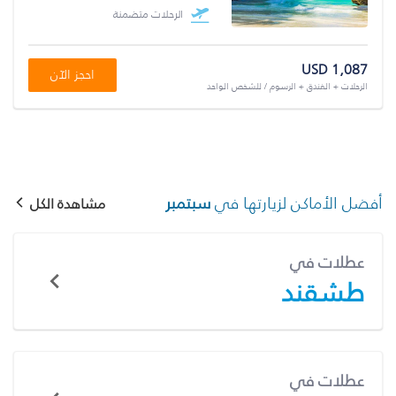
الرحلات متضمنة
USD 1,087
احجز الآن
الرحلات + الفندق + الرسوم / للشخص الواحد
أفضل الأماكن لزيارتها في
سبتمبر
مشاهدة الكل
عطلات في
طشقند
عطلات في