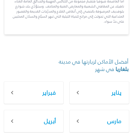
أما العاصمة صوفيا فتضمّ مجموعة من الكنائس المهيبة والحدائق العامة الغنّاء،
ناهيك عن المقاهي الشعبية والمعارض الفنية والمتاحف. وستؤدّي بك شوارع
بلوفديف المرصوفة بالحصى إلى أنقاض القلاع والمدرّجات القديمة والقصور
المتداعية التي تحولت إلى مراتع للحياة الليلية التي تبهر السيّاح والسكان المحليين
على حدّ سواء.
أفضل الأماكن لزيارتها في مدينة
بلغاريا
في شهر
يناير
فبراير
مارس
أبريل