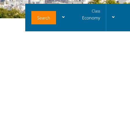
Class
Search
Economy