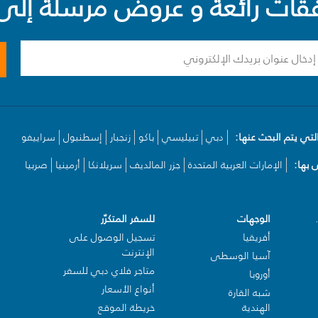
ت رائعة و عروض مرسلة إلى 
لتي يتم البحث عنها:
دبي
تبيليسي
باكو
زنجبار
إسطنبول
سراييفو
بها:
الإمارات العربية المتحدة
جزر المالديف
سريلانكا
أرمينيا
صربيا
الوجهات
للسفر المتكرّر
أفريقيا
تسجيل الوصول على
الإنترنت
آسيا الوسطى
متاجر فلاي دبي للسفر
أوروبا
أنواع الأسعار
شبه القارة
الهندية
خريطة الموقع