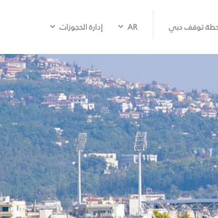
طة توقف دبي
AR
إدارة الحجوزات