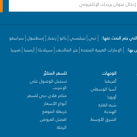
لتي يتم البحث عنها:
دبي
تبيليسي
باكو
زنجبار
إسطنبول
سراييفو
بها:
الإمارات العربية المتحدة
جزر المالديف
سريلانكا
أرمينيا
صربيا
الوجهات
للسفر المتكرّر
أفريقيا
تسجيل الوصول على
الإنترنت
آسيا الوسطى
متاجر فلاي دبي للسفر
أوروبا
أنواع الأسعار
شبه القارة
الهندية
خريطة الموقع
الشرق الأوسط
افضل العروض
الرحلة