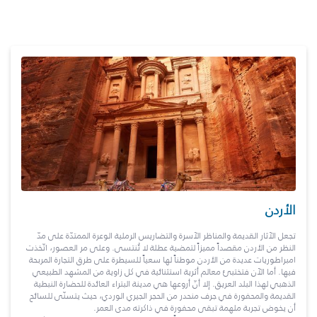
الأردن
تجعل الآثار القديمة والمناظر الآسرة والتضاريس الرملية الوعرة الممتدّة على مدّ
النظر من الأردن مقصداً مميزاً لتمضية عطلة لا تُنتسى. وعلى مر العصور، اتّخذت
امبراطوريات عديدة من الأردن موطناً لها سعياً للسيطرة على طرق التجارة المربحة
فيها. أما الآن فتختبئ معالم أثرية استثنائية في كل زاوية من المشهد الطبيعي
الذهبي لهذا البلد العريق. إلا أنّ أروعها هي مدينة البتراء العائدة للحضارة النبطية
القديمة والمحفورة في جرف منحدر من الحجر الجيري الوردي، حيث يتسنّى للسائح
أن يخوض تجربة ملهمة تبقى محفورة في ذاكرته مدى العمر.