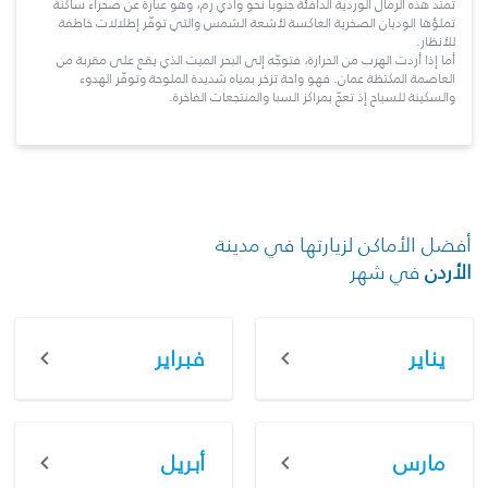
تمتد هذه الرمال الوردية الدافئة جنوباً نحو وادي رم، وهو عبارة عن صحراء ساكنة
تملؤها الوديان الصخرية العاكسة لأشعة الشمس والتي توفّر إطلالات خاطفة
للأنظار.
أما إذا أردت الهرب من الحرارة، فتوجّه إلى البحر الميت الذي يقع على مقربة من
العاصمة المكتظة عمان. فهو واحة تزخر بمياه شديدة الملوحة وتوفّر الهدوء
والسكينة للسياح إذ تعجّ بمراكز السبا والمنتجعات الفاخرة.
أفضل الأماكن لزيارتها في مدينة
الأردن
في شهر
يناير
فبراير
مارس
أبريل