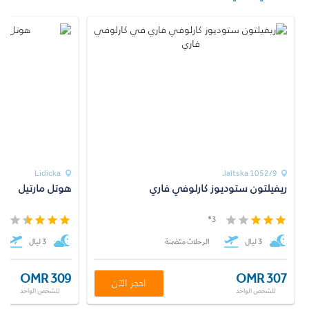
Lidicka
Jaltska 1052/9
ريفيلتون ستوديوز كارلوفي فاري
هوتل مارتيل
*
3*
3 ليال
الرحلات متضمنة
3 ليال
OMR 309
OMR 307
احجز الآن
للشخص الواحد
للشخص الواحد