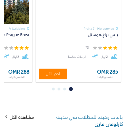
V Uzlabine
Praha 7 - Holesovice
بلس براغ هوستل
&o Prague Rhea
*
3*
2 ليال
الرحلات متضمنة
2 ليال
OMR 288
OMR 285
احجز الآن
للشخص الواحد
للشخص الواحد
باقات زهيدة للعطلات في مدينة
مشاهدة الكل
كارلوفي فاري