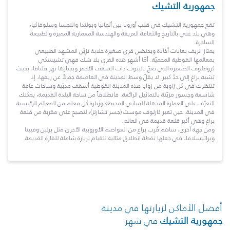
جمهورية التشيك
تقع جمهورية التشيك في قلب أوروبا بين ألمانيا وبولندا والنمسا وسلوفاكيا،
وهي بلد غني بالتاريخ والثقافة العريقة والهندسة المعمارية المميزة والطبيعة
الساحرة.
يمتاز الريف بغابات أخاذة ويحتضن قرى صغيرة خلابة تزيّن المشهد الطبيعي
بمعالمها القوطية المحميّة. أمّا أشهر هذه القرى بلا شك فهي تشيسكي
كروملوف الصغيرة التي تعجّ بالبيوت ذات السقف الأحمر ويجتازها نهر فلتافا، بحيث
تشبه براغ إلى حدّ كبير. لا يقلّ وسط المدينة في العاصمة جمالاً عن ريفها، إذ
تنتظرك في كل زاوية من زوايا هذه المدينة القوطية أسقف مدبّبة وساحات عامة
شاسعة وجسور مزيّنة بالتماثيل الرائعة. فانطلاقاً من ساحة البلدة القديمة، يمكنك
التعرّف على العمارة المذهلة للمباني المحيطة وزيارة كل معلم من المعالم الرئيسية
في المدينة. حين تعبر كارلوف موست (جسر تشارلز)، لتصبح على مقربة من قلعة
براغ وهي أكبر قلعة قديمة في العالم.
ومن جهة أخرى، ساهم قُرب براغ من العواصم الأوروبية الأخرى مثل برلين وفيينا
وبراتيسلافا، في جعلها نقطة انطلاق مثالية للقيام بزيارة شاملة للقارة القديمة.
أفضل الأماكن لزيارتها في مدينة
جمهورية التشيك
في شهر