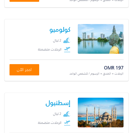
كولومبو
2 ليال
الرحلات متضمنة
OMR 197
احجز الآن
الرحلات + الفندق + الرسوم / للشخص الواحد
إسطنبول
2 ليال
الرحلات متضمنة