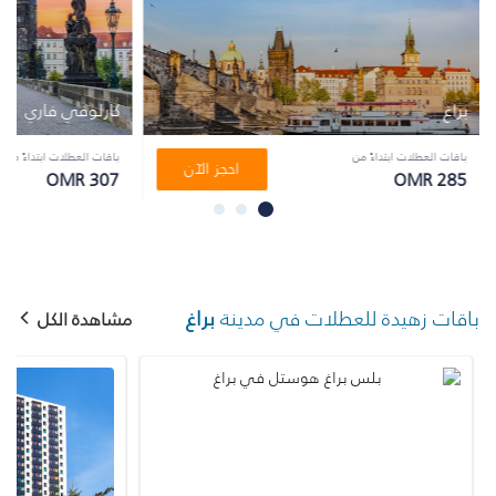
براغ
كارلوفي فاري
باقات العطلات ابتداءً من
باقات العطلات ابتداءً من
احجز الآن
OMR 307
OMR 285
باقات زهيدة للعطلات في مدينة
براغ
مشاهدة الكل