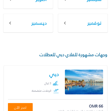
نوفمبر
ديسمبر
وجهات مشهورة للفلاي دبي للعطلات
دبي
3 ليال
الرحلات متضمنة
OMR 66
احجز الآن
الرحلات + الفندق + الرسوم / للشخص الواحد