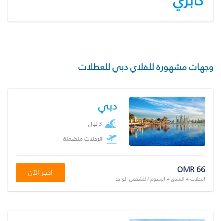
كابري
وجهات مشهورة للفلاي دبي للعطلات
دبي
3 ليال
الرحلات متضمنة
OMR 66
احجز الآن
الرحلات + الفندق + الرسوم / للشخص الواحد