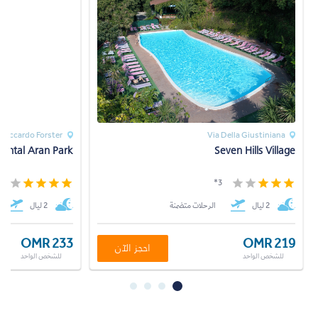
 Riccardo Forster
Via Della Giustiniana
dental Aran Park
Seven Hills Village
*
3*
2 ليال
الرحلات متضمنة
2 ليال
OMR 233
OMR 219
احجز الآن
للشخص الواحد
للشخص الواحد