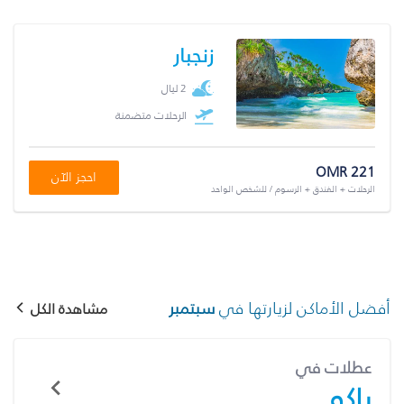
زنجبار
2 ليال
الرحلات متضمنة
OMR 221
احجز الآن
الرحلات + الفندق + الرسوم / للشخص الواحد
أفضل الأماكن لزيارتها في
سبتمبر
مشاهدة الكل
عطلات في
باكو