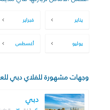
يناير
فبراير
يوليو
أغسطس
وجهات مشهورة للفلاي دبي للع
دبي
3 ليال
الرحلا