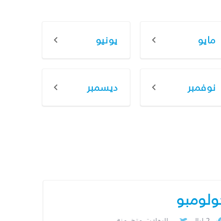
مايو
يونيو
نوفمبر
ديسمبر
ولومبو
2 ليال
الرحلات متضمنة