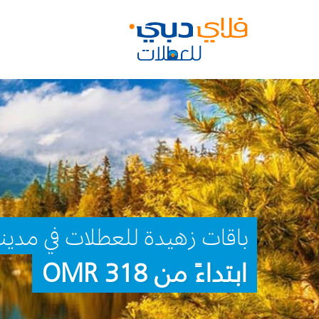
باقات زهيدة للعطلات في مدين
ابتداءً من 318 OMR