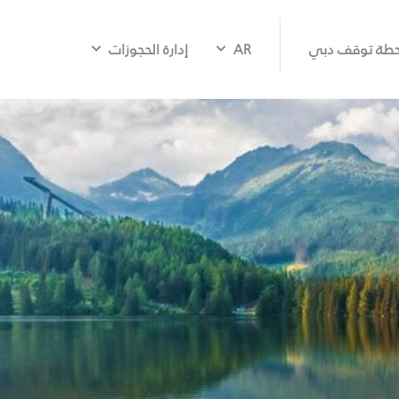
طة توقف دبي
AR
إدارة الحجوزات