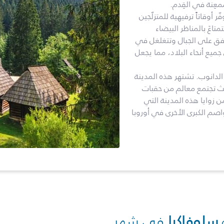
معِنة في القِدم.
 أوقاتاً ترفيهية للمتزلّجين
متاعَ بالمناظر البيضاء
برفق على الجبال وتتغلغل في
ميع أنحاء البلاد، مما يجعل
الدانوب. تشتهر هذه المدينة
ث تجتمع معالم من حقبات
ن زوايا هذه المدينة التي
صم الكبرى الأخرى في أوروبا
سلوفاكيا
في شهر