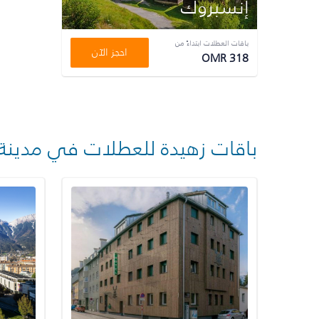
إنسبروك
باقات العطلات ابتداءً من
احجز الآن
OMR 318
باقات زهيدة للعطلات في مدينة