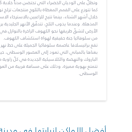
وتطلّ على الوديان الخضراء التي تحتضن مدناً خلابة مُ
كما تتوزع على القمم المغطاة بالثلوج منتجعات تزلج توفّر
خلال أشهر الشتاء، بينما تتيح للراغبين بالاسترخاء الاست
المذهلة. وعندما يذوب الثلج، تتدفّق الأنهر الجليدية 
الأرض لتشقّ طريقها نحو الكهوف الزاخرة بالنوازل في ج
من سلوفاكيا جنة حقيقية لهواة استكشاف الكهوف.
تقع براتيسلافا عاصمة سلوفاكيا الجميلة على خط نهر 
بغناها بالمباني التي تعود إلى العصور الوسطى، حي
الباروك والنهضة والكلاسيكية الجديدة في كلّ زاوية م
تتمتع بهوية مميزة، وذلك على مسافة قريبة من العوا
الوسطى.
أفضل الأماكن لزيارتها في مدينة