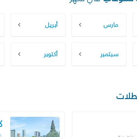
مارس
أبريل
سبتمبر
أكتوبر
طلات
ك
ت متضمنة