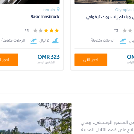
Innrain
Olympiast
اي ويندام إنسبروك تيفولي
Basic Innsbruck
3*
3*
الرحلات متضمنة
2 ليال
الرحلات متضمنة
OMR 323
OM
احجز الآن
احجز ا
لواحد
للشخص الواحد
اً من العصور الوسطى، وهي
لقلاع على قمم التلال المدببة