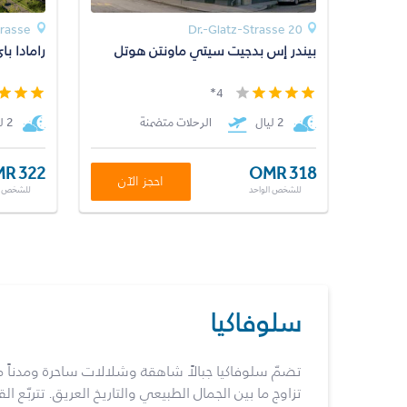
rasse
Dr.-Glatz-Strasse 20
بيندر إس بدجيت سيتي ماونتن هوتل
رامادا ب
4*
2 ليال
الرحلات متضمنة
2 ليال
R 322
OMR 318
احجز الآن
للشخص الواحد
للشخص ا
سلوفاكيا
تضمّ سلوفاكيا جبالاً شاهقة وشلالات ساحرة ومدن
تزاوج ما بين الجمال الطبيعي والتاريخ العريق. تتربّع ا