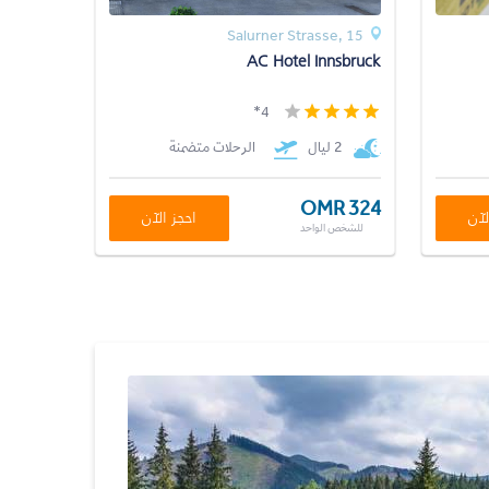
Salurner Strasse, 15
AC Hotel Innsbruck
4*
2 ليال
الرحلات متضمنة
OMR 324
لآن
احجز الآن
للشخص الواحد