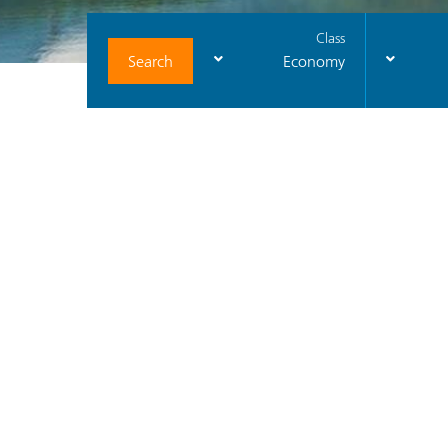
Class
Search
Economy