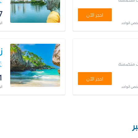
7
احجز الآن
شخص الواحد
ال
ز
ت متضمنة
1
احجز الآن
شخص الواحد
ال
ر