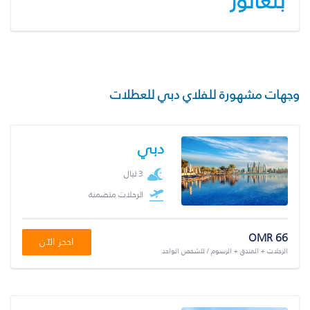
بنغالور
وجهات مشهورة للفلاي دبي للعطلات
دبي
3 ليال
الرحلات متضمنة
OMR 66
احجز الآن
الرحلات + الفندق + الرسوم / للشخص الواحد