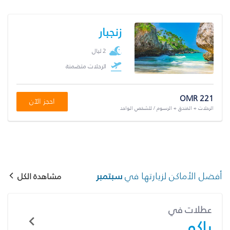
زنجبار
2 ليال
الرحلات متضمنة
OMR 221
احجز الآن
الرحلات + الفندق + الرسوم / للشخص الواحد
أفضل الأماكن لزيارتها في
سبتمبر
مشاهدة الكل
عطلات في
باكو