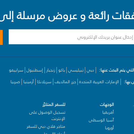
ت رائعة و عروض مرسلة إلى 
لتي يتم البحث عنها:
دبي
تبيليسي
باكو
زنجبار
إسطنبول
سراييفو
بها:
الإمارات العربية المتحدة
جزر المالديف
سريلانكا
أرمينيا
صربيا
الوجهات
للسفر المتكرّر
أفريقيا
تسجيل الوصول على
الإنترنت
آسيا الوسطى
متاجر فلاي دبي للسفر
أوروبا