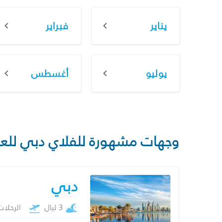
يناير
فبراير
يوليو
أغسطس
وجهات مشهورة للفلاي دبي للع
دبي
3 ليال
الرحلا