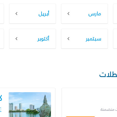
مارس
أبريل
سبتمبر
أكتوبر
طلات
ك
ت متضمنة