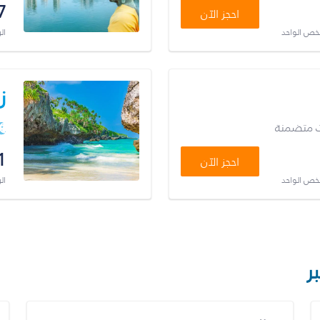
7
احجز الآن
شخص الواحد
ال
ز
ت متضمنة
1
احجز الآن
شخص الواحد
ال
ر