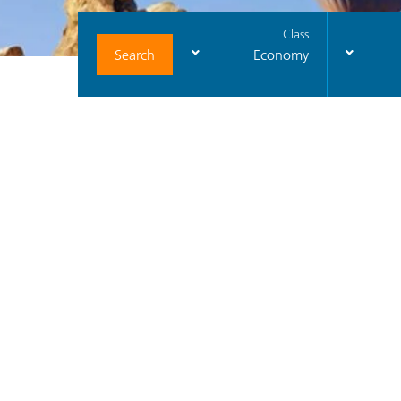
Class
Search
Economy