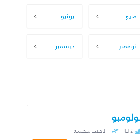
مايو
يونيو
نوفمبر
ديسمبر
ولومبو
2 ليال
الرحلات متضمنة