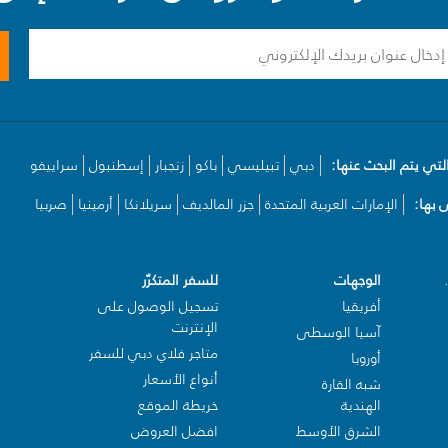
لتي يتم البحث عنها:
دبي
تبيليسي
باكو
زنجبار
إسطنبول
سراييفو
بها:
الإمارات العربية المتحدة
جزر المالديف
سريلانكا
أرمينيا
صربيا
الوجهات
للسفر المتكرّر
أفريقيا
تسجيل الوصول على
الإنترنت
آسيا الوسطى
متاجر فلاي دبي للسفر
أوروبا
أنواع الأسعار
شبه القارة
الهندية
خريطة الموقع
الشرق الأوسط
افضل العروض