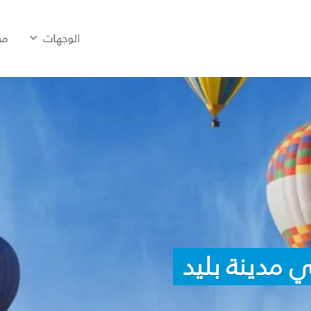
الوجهات
مح
 مدينة بليد