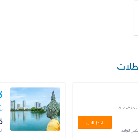
طلات
ك
ت متضمنة
5
احجز الآن
شخص الواحد
ال