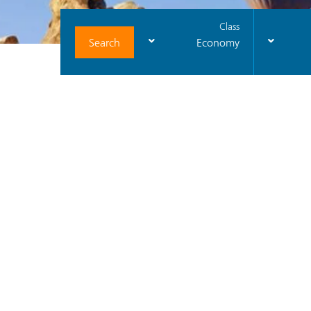
Class
Search
Economy