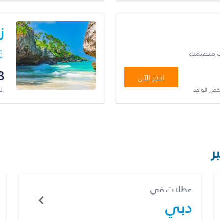
ز
ت متضمنة
8
احجز الآن
شخص الواحد
ال
ر
عطلات في
دبي