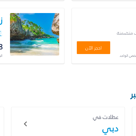
ز
ت متضمنة
8
احجز الآن
شخص الواحد
ال
ر
عطلات في
دبي