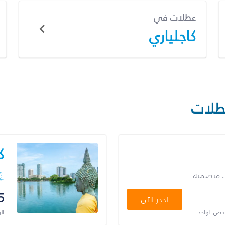
عطلات في
كاجلياري
طلات
ك
ت متضمنة
5
احجز الآن
شخص الواحد
ال