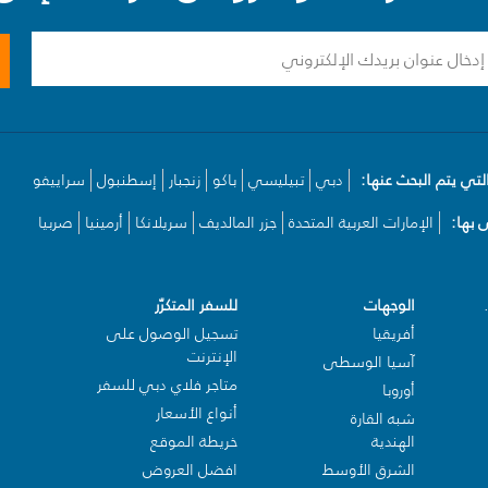
لتي يتم البحث عنها:
دبي
تبيليسي
باكو
زنجبار
إسطنبول
سراييفو
بها:
الإمارات العربية المتحدة
جزر المالديف
سريلانكا
أرمينيا
صربيا
الوجهات
للسفر المتكرّر
أفريقيا
تسجيل الوصول على
الإنترنت
آسيا الوسطى
متاجر فلاي دبي للسفر
أوروبا
أنواع الأسعار
شبه القارة
الهندية
خريطة الموقع
الشرق الأوسط
افضل العروض