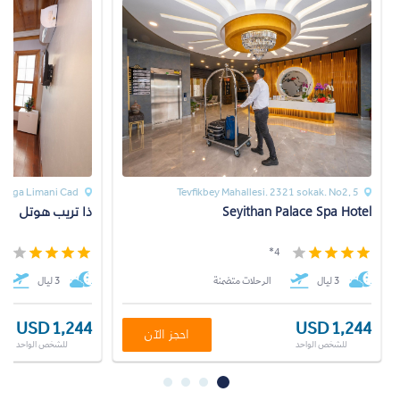
irga Limani Cad.
Tevfikbey Mahallesi. 2321 sokak. No2, 5
Seyithan Palace Spa Hotel
ذا تريب هوتل
*
4*
3 ليال
الرحلات متضمنة
3 ليال
USD 1,244
USD 1,244
احجز الآن
للشخص الواحد
للشخص الواحد