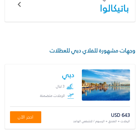
باتيكالوا
وجهات مشهورة للفلاي دبي للعطلات
دبي
3 ليال
الرحلات متضمنة
USD 643
احجز الآن
الرحلات + الفندق + الرسوم / للشخص الواحد