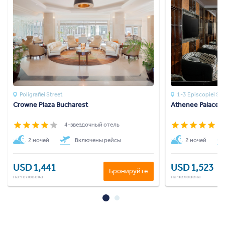
Poligrafiei Street
1-3 Episcopiei St. 
Crowne Plaza Bucharest
Athenee Palace H
4-звездочный отель
5
2 ночей
Включены рейсы
2 ночей
USD 1,441
USD 1,523
Бронируйте
на человека
на человека