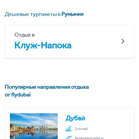
Дешевые турпакеты в
Румыния
Отдых в
Клуж-Напока
Популярные направления отдыха
от flydubai
Дубай
3 ночей
Включены рейсы