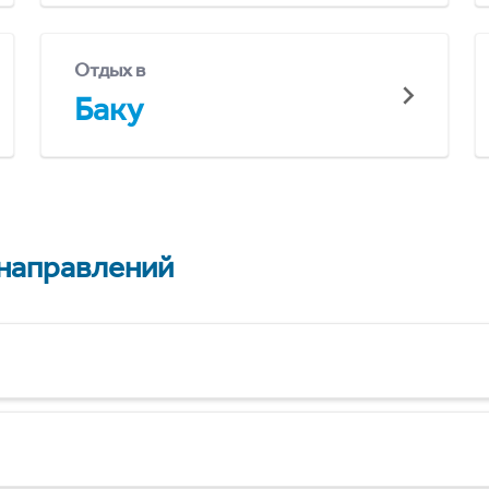
Отдых в
Баку
 направлений