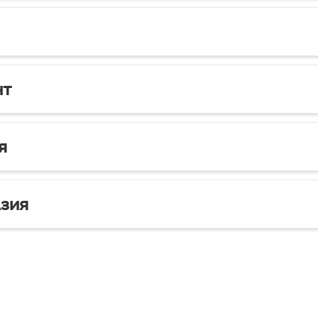
нт
я
зия