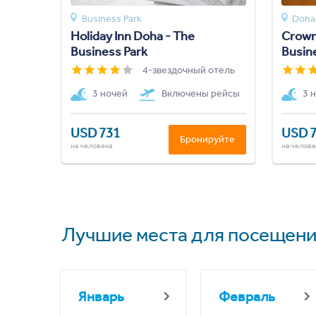
Business Park
Doha 
Holiday Inn Doha - The
Crown
Business Park
Busin
4-звездочный отель
3 ночей
Включены рейсы
3 
USD 731
USD 
Бронируйте
на человека
на челове
Лучшие места для посещени
Январь
Февраль