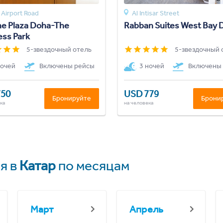
Airport Road
Al Intisar Street
e Plaza Doha-The
Rabban Suites West Bay 
ess Park
5-звездочный отель
5-звездочный 
ночей
Включены рейсы
3 ночей
Включены
750
USD 779
Бронируйте
Брони
ка
на человека
я в
Катар
по месяцам
Март
Апрель