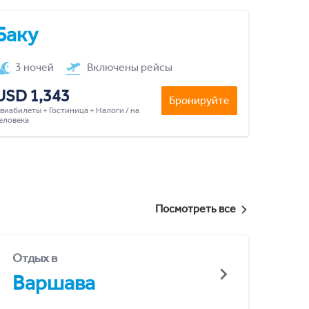
Баку
3 ночей
Включены рейсы
USD 1,343
Бронируйте
виабилеты + Гостиница + Налоги / на
еловека
Посмотреть все
Отдых в
Варшава