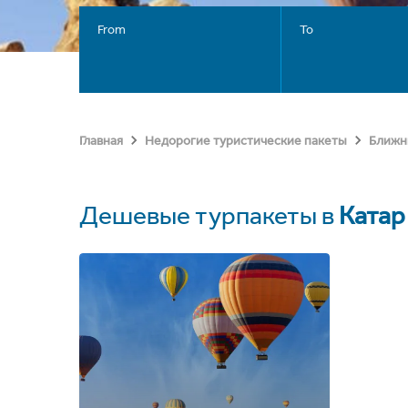
From
To
Главная
Недорогие туристические пакеты
Ближн
Дешевые турпакеты в
Катар