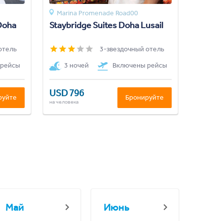
Marina Promenade Road00
Doha
Staybridge Suites Doha Lusail
отель
3-звездочный отель
 рейсы
3 ночей
Включены рейсы
USD 796
руйте
Бронируйте
на человека
Май
Июнь