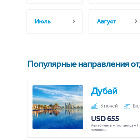
Июль
Август
Популярные направления отд
Дубай
3 ночей
Вк
USD 655
Авиабилеты + Гостиница + Н
человека