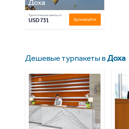
Доха
Туристические пакеты от
USD 731
Бронируйте
Дешевые турпакеты в
Доха