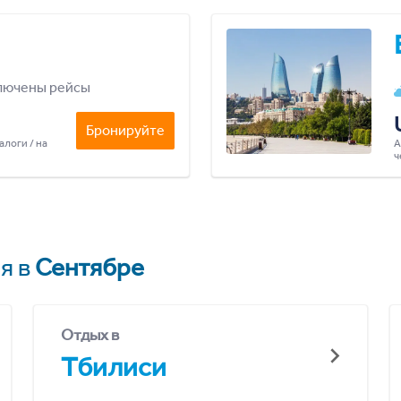
лючены рейсы
Бронируйте
алоги / на
А
ч
я в
Сентябре
Отдых в
Тбилиси