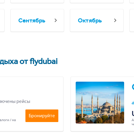
Сентябрь
Октябрь
ыха от flydubai
лючены рейсы
Бронируйте
алоги / на
А
ч