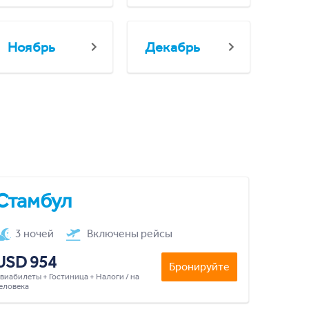
Ноябрь
Декабрь
Стамбул
3 ночей
Включены рейсы
USD 954
Бронируйте
виабилеты + Гостиница + Налоги / на
еловека