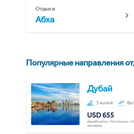
Отдых в
Абха
Популярные направления отд
Дубай
3 ночей
Вк
USD 655
Авиабилеты + Гостиница + Н
человека