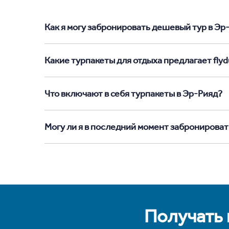
Как я могу забронировать дешевый тур в Эр-Р
Какие турпакеты для отдыха предлагает flyd
Что включают в себя турпакеты в Эр-Рияд?
Могу ли я в последний момент забронироват
Получать