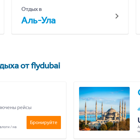
Отдых в
Аль-Ула
ыха от flydubai
лючены рейсы
Бронируйте
алоги / на
А
ч