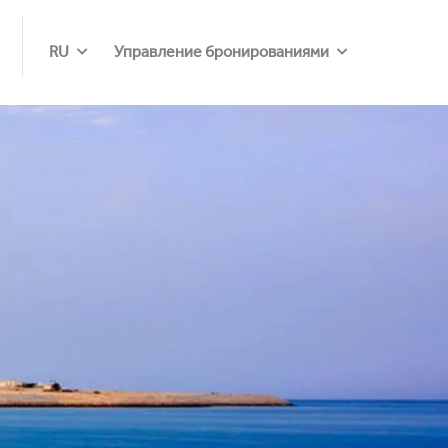
RU
Управление бронированиями