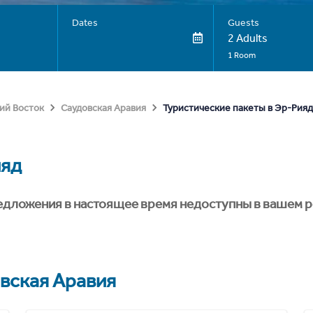
Dates
Guests
2 Adults
1 Room
Туристические пакеты в Эр-Рияд
ий Восток
Саудовская Аравия
ияд
едложения в настоящее время недоступны в вашем р
вская Аравия