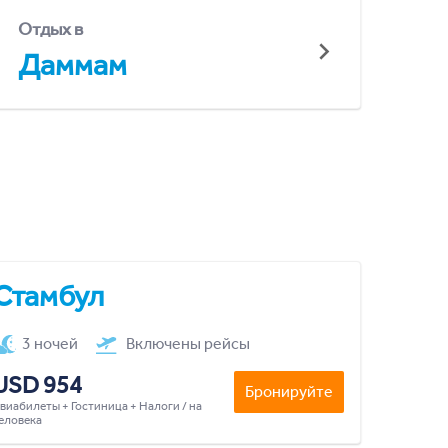
Отдых в
Даммам
Стамбул
3 ночей
Включены рейсы
USD 954
Бронируйте
виабилеты + Гостиница + Налоги / на
еловека