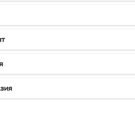
нт
я
зия