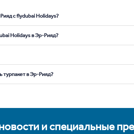
ияд с flydubai Holidays?
ubai Holidays в Эр-Рияд?
ь турпакет в Эр-Рияд?
 новости и специальные пр