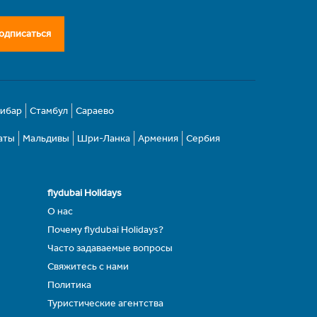
одписаться
зибар
Стамбул
Сараево
аты
Мальдивы
Шри-Ланка
Армения
Сербия
flydubai Holidays
О нас
Почему flydubai Holidays?
Часто задаваемые вопросы
Свяжитесь с нами
Политика
Туристические агентства