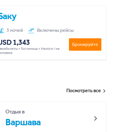
Баку
3 ночей
Включены рейсы
USD 1,343
Бронируйте
виабилеты + Гостиница + Налоги / на
еловека
Посмотреть все
Отдых в
Варшава