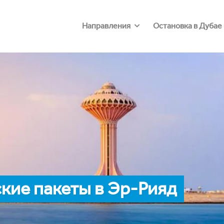
Направления
Остановка в Дубае
кие пакеты в Эр-Рияд