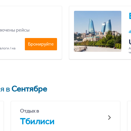
лючены рейсы
Бронируйте
алоги / на
А
ч
я в
Сентябре
Отдых в
Тбилиси