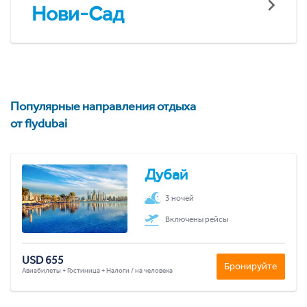
Нови-Сад
Популярные направления отдыха
от flydubai
Дубай
3 ночей
Включены рейсы
USD 655
Бронируйте
Авиабилеты + Гостиница + Налоги / на человека