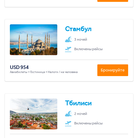
Стамбул
3 ночей
Включены рейсы
USD 954
Бронируйте
Авиабилеты + Гостиница + Налоги / на человека
Тбилиси
2 ночей
Включены рейсы