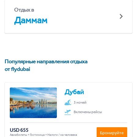
Отдых в
Даммам
Популярные направления отдыха
от flydubai
Дубай
3 ночей
Включены рейсы
USD 655
Бронируйте
Авиабилеты + Гостиница + Налоги / на человека