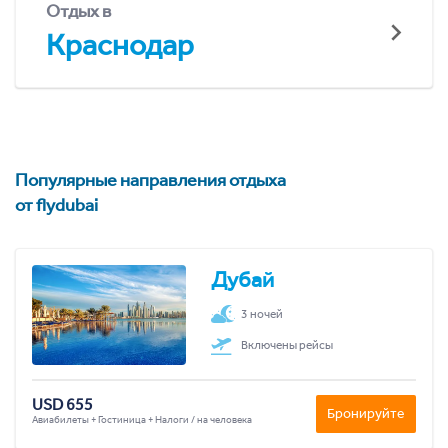
Отдых в
Краснодар
Популярные направления отдыха
от flydubai
Дубай
3 ночей
Включены рейсы
USD 655
Бронируйте
Авиабилеты + Гостиница + Налоги / на человека