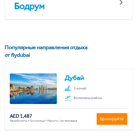
Бодрум
Популярные направления отдыха
от flydubai
Дубай
3 ночей
Включены рейсы
AED 1,487
Бронируйте
Авиабилеты + Гостиница + Налоги / на человека