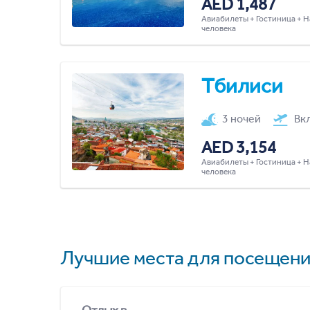
AED 1,487
Авиабилеты + Гостиница + Н
человека
Тбилиси
3 ночей
Вк
AED 3,154
Авиабилеты + Гостиница + Н
человека
Лучшие места для посещени