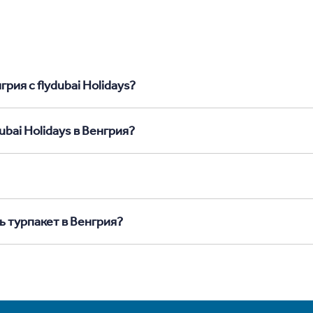
рия с flydubai Holidays?
bai Holidays в Венгрия?
ь турпакет в Венгрия?