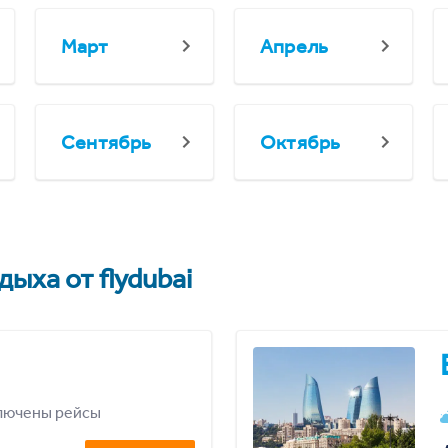
Март
Апрель
Сентябрь
Октябрь
ыха от flydubai
лючены рейсы