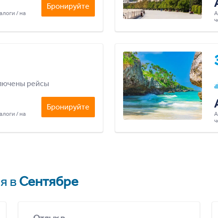
Бронируйте
алоги / на
А
ч
лючены рейсы
Бронируйте
алоги / на
А
ч
я в
Сентябре