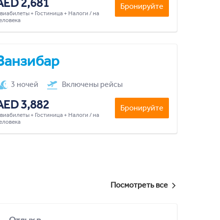
AED 2,681
Бронируйте
виабилеты + Гостиница + Налоги / на
еловека
Занзибар
3 ночей
Включены рейсы
AED 3,882
Бронируйте
виабилеты + Гостиница + Налоги / на
еловека
Посмотреть все