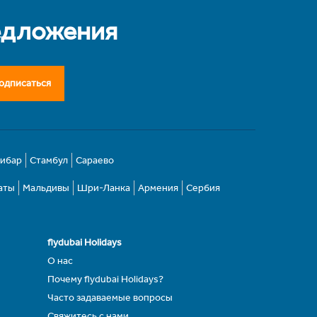
едложения
одписаться
зибар
Стамбул
Сараево
аты
Мальдивы
Шри-Ланка
Армения
Сербия
flydubai Holidays
О нас
Почему flydubai Holidays?
Часто задаваемые вопросы
Свяжитесь с нами