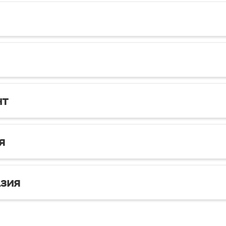
нт
я
зия