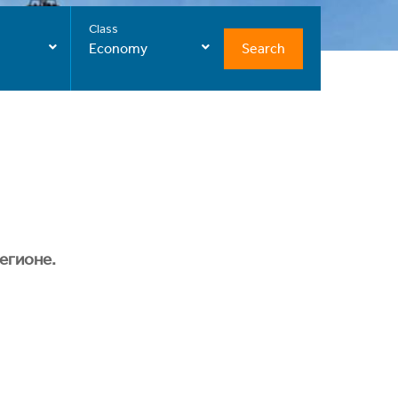
Class
Search
Economy
егионе.