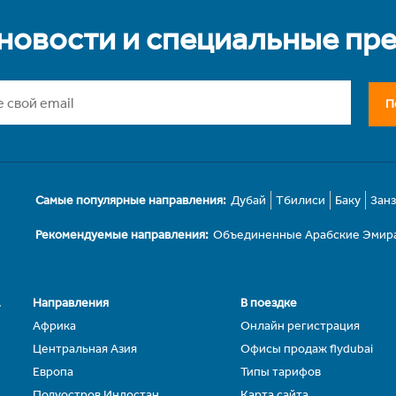
 новости и специальные пр
П
Самые популярные направления:
Дубай
Тбилиси
Баку
Зан
Рекомендуемые направления:
Объединенные Арабские Эмир
.
Направления
В поездке
Африка
Онлайн регистрация
Центральная Азия
Офисы продаж flydubai
Европа
Типы тарифов
Полуостров Индостан
Карта сайта