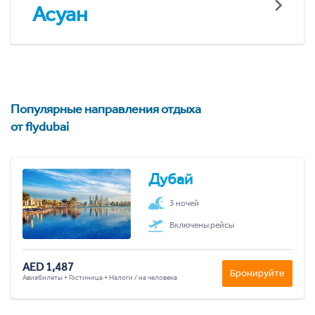
Асуан
Популярные направления отдыха
от flydubai
Дубай
3 ночей
Включены рейсы
AED 1,487
Бронируйте
Авиабилеты + Гостиница + Налоги / на человека