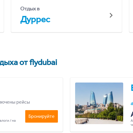
Отдых в
Дуррес
ыха от flydubai
лючены рейсы
Бронируйте
алоги / на
А
ч