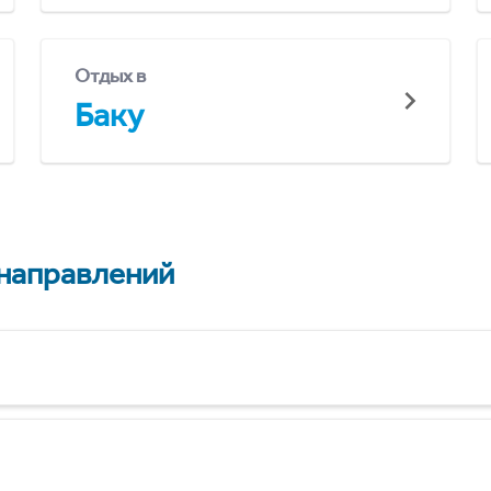
Отдых в
Баку
 направлений