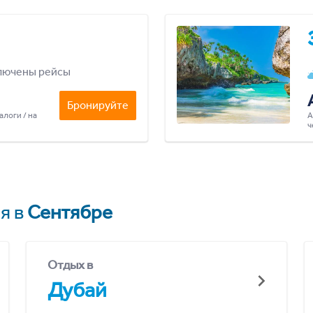
лючены рейсы
Бронируйте
алоги / на
А
ч
я в
Сентябре
Отдых в
Дубай