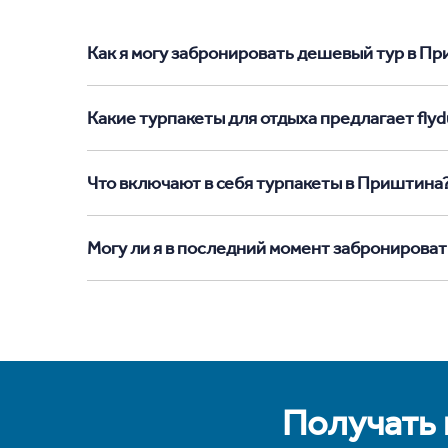
Как я могу забронировать дешевый тур в При
Какие турпакеты для отдыха предлагает flyd
Что включают в себя турпакеты в Приштина
Могу ли я в последний момент забронирова
Получать