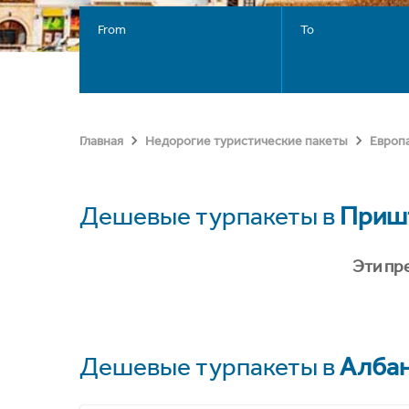
From
To
Главная
Недорогие туристические пакеты
Европ
Дешевые турпакеты в
Приш
Эти пр
Дешевые турпакеты в
Алба