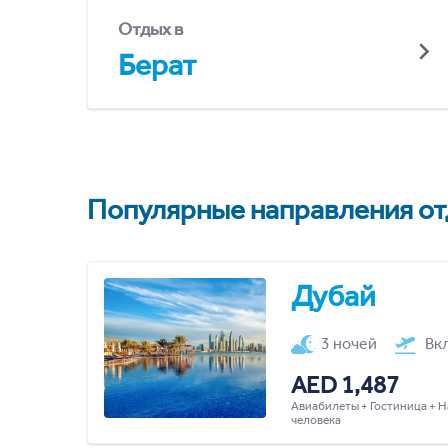
Отдых в
Берат
Популярные направления отд
Дубай
3 ночей
Вк
AED 1,487
Авиабилеты + Гостиница + Н
человека