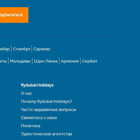
одписаться
зибар
Стамбул
Сараево
аты
Мальдивы
Шри-Ланка
Армения
Сербия
flydubai Holidays
О нас
Почему flydubai Holidays?
Часто задаваемые вопросы
Свяжитесь с нами
Политика
Туристические агентства