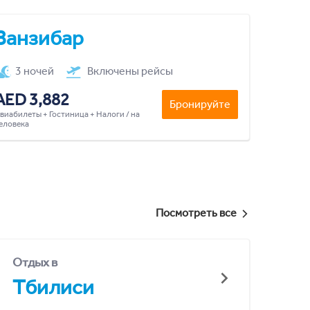
Занзибар
3 ночей
Включены рейсы
AED 3,882
Бронируйте
виабилеты + Гостиница + Налоги / на
еловека
Посмотреть все
Отдых в
Тбилиси