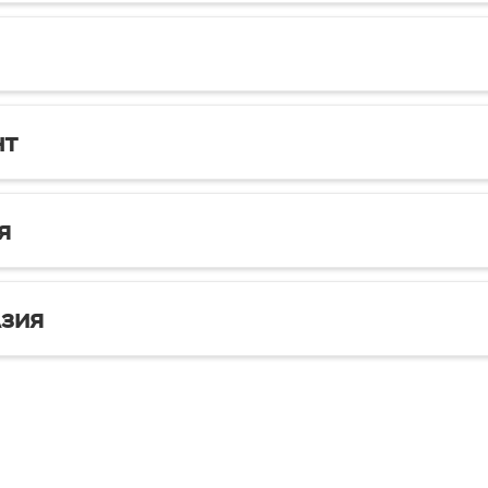
нт
я
зия