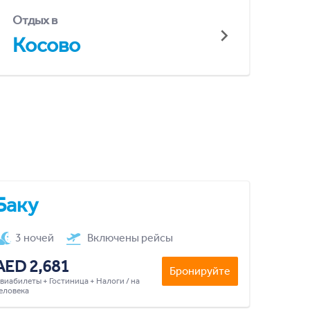
Отдых в
Косово
Баку
3 ночей
Включены рейсы
AED 2,681
Бронируйте
виабилеты + Гостиница + Налоги / на
еловека