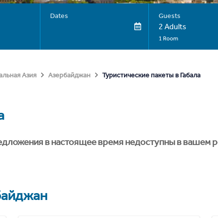
Dates
Guests
2 Adults
1 Room
Туристические пакеты в Габала
альная Азия
Азербайджан
а
едложения в настоящее время недоступны в вашем р
байджан