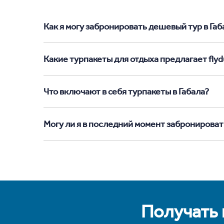
Как я могу забронировать дешевый тур в Габал
Какие турпакеты для отдыха предлагает flydu
Что включают в себя турпакеты в Габала?
Могу ли я в последний момент забронировать
Получать