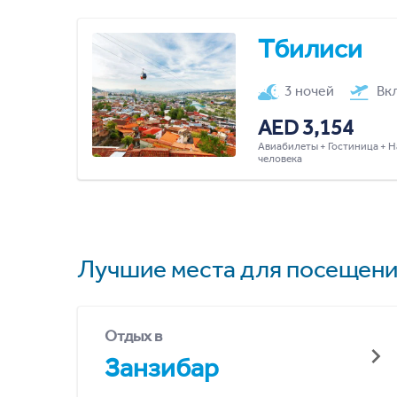
Тбилиси
3 ночей
Вк
AED 3,154
Авиабилеты + Гостиница + Н
человека
Лучшие места для посещени
Отдых в
Занзибар