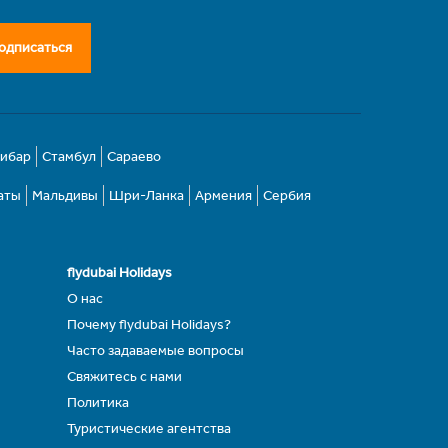
одписаться
зибар
Стамбул
Сараево
аты
Мальдивы
Шри-Ланка
Армения
Сербия
flydubai Holidays
О нас
Почему flydubai Holidays?
Часто задаваемые вопросы
Свяжитесь с нами
Политика
Туристические агентства