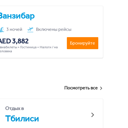
Занзибар
3 ночей
Включены рейсы
AED 3,882
Бронируйте
виабилеты + Гостиница + Налоги / на
еловека
Посмотреть все
Отдых в
Тбилиси