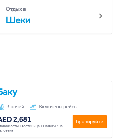
Отдых в
Шеки
Баку
3 ночей
Включены рейсы
AED 2,681
Бронируйте
виабилеты + Гостиница + Налоги / на
еловека