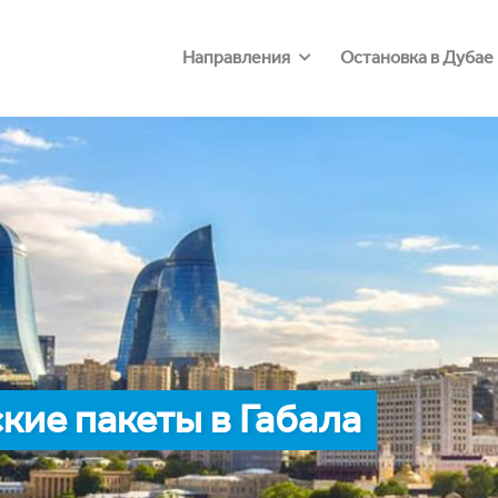
Направления
Остановка в Дубае
ие пакеты в Габала