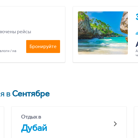
лючены рейсы
Бронируйте
алоги / на
А
ч
я в
Сентябре
Отдых в
Дубай