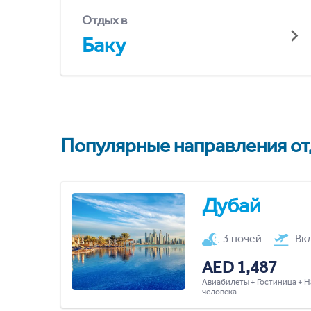
Отдых в
Баку
Популярные направления отд
Дубай
3 ночей
Вк
AED 1,487
Авиабилеты + Гостиница + Н
человека