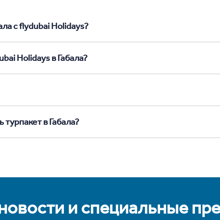
а с flydubai Holidays?
bai Holidays в Габала?
 турпакет в Габала?
 новости и специальные пр