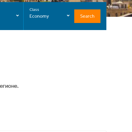
Class
Search
Economy
егионе.