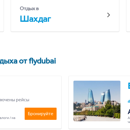
Отдых в
Шахдаг
ыха от flydubai
лючены рейсы
Бронируйте
алоги / на
А
ч