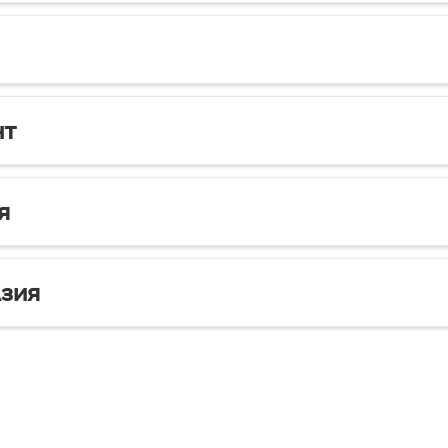
нт
я
зия