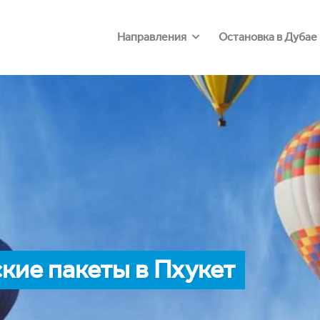
Направления
Остановка в Дубае
кие пакеты в Пхукет