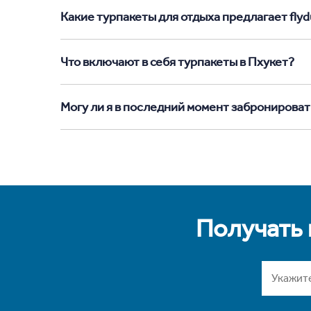
Какие турпакеты для отдыха предлагает flydu
Что включают в себя турпакеты в Пхукет?
Могу ли я в последний момент забронироват
Получать