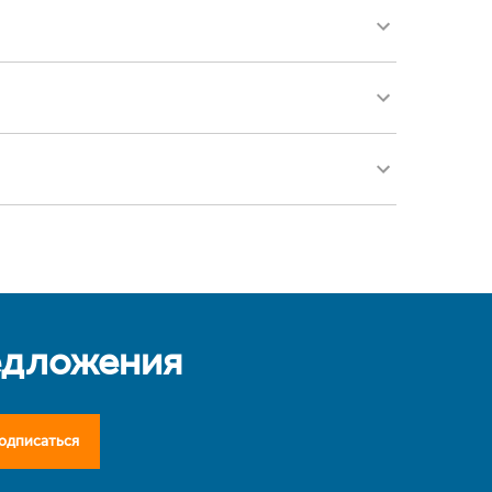
едложения
одписаться