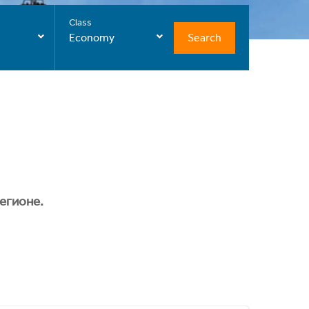
Class
Search
Economy
егионе.