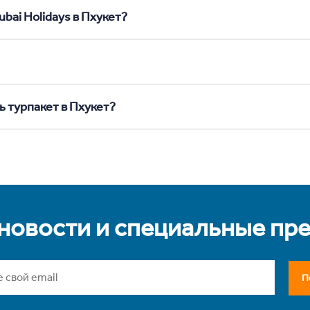
bai Holidays в Пхукет?
ь турпакет в Пхукет?
 новости и специальные пр
П