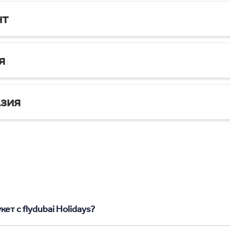
нт
я
зия
ет с flydubai Holidays?