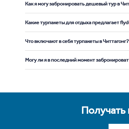
Как я могу забронировать дешевый тур в Читт
Какие турпакеты для отдыха предлагает flydu
Что включают в себя турпакеты в Читтагонг?
Могу ли я в последний момент забронироват
Получать