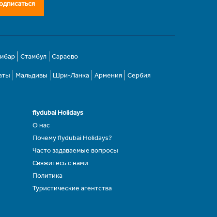
одписаться
зибар
Стамбул
Сараево
аты
Мальдивы
Шри-Ланка
Армения
Сербия
flydubai Holidays
О нас
Почему flydubai Holidays?
Часто задаваемые вопросы
Свяжитесь с нами
Политика
Туристические агентства