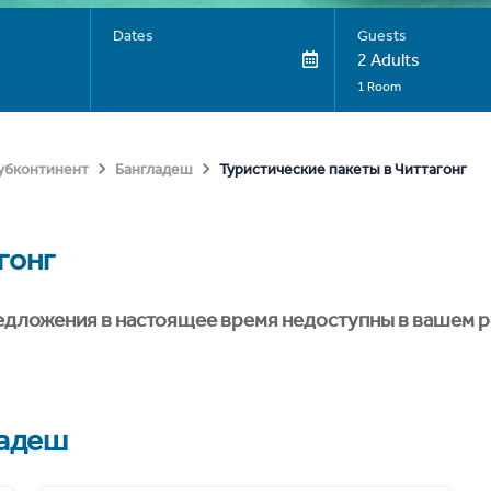
Dates
Guests
2 Adults
1 Room
Туристические пакеты в Читтагонг
субконтинент
Бангладеш
гонг
едложения в настоящее время недоступны в вашем р
ладеш