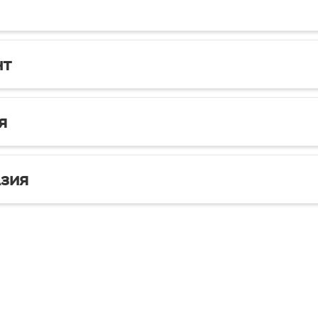
нт
я
зия