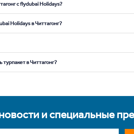
агонг с flydubai Holidays?
bai Holidays в Читтагонг?
ь турпакет в Читтагонг?
 новости и специальные пр