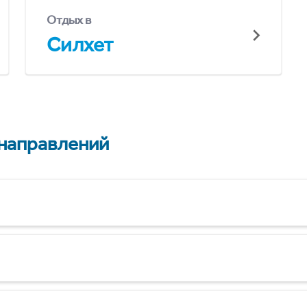
Отдых в
Силхет
 направлений