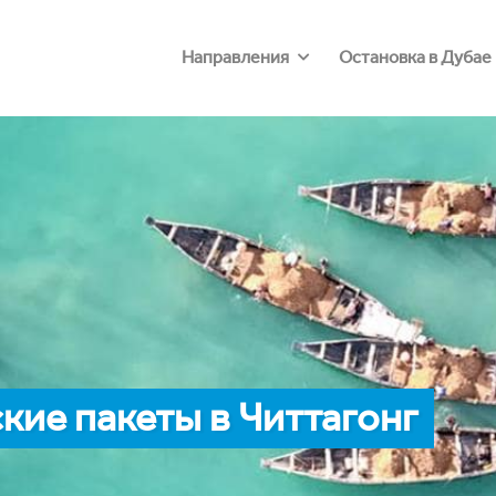
Направления
Остановка в Дубае
ие пакеты в Читтагонг