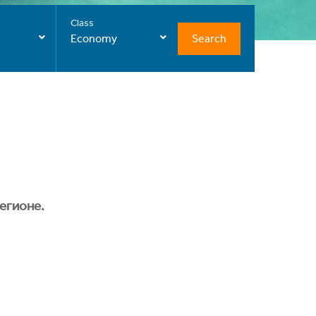
Class
Search
Economy
егионе.