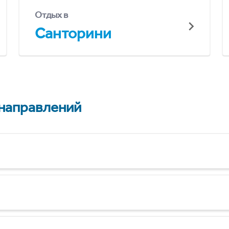
Отдых в
Санторини
 направлений