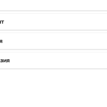
нт
я
зия