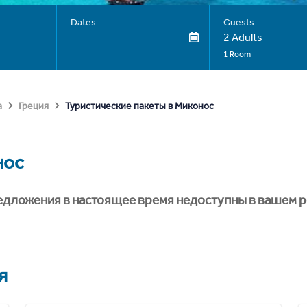
Dates
Guests
2 Adults
1 Room
Туристические пакеты в Миконос
а
Греция
нос
едложения в настоящее время недоступны в вашем р
я