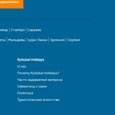
одписаться
зибар
Стамбул
Сараево
аты
Мальдивы
Шри-Ланка
Армения
Сербия
flydubai Holidays
О нас
Почему flydubai Holidays?
Часто задаваемые вопросы
Свяжитесь с нами
Политика
Туристические агентства